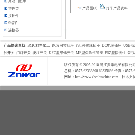
冰箱门把手
产品图纸
打印产品资料
塑件类
接插件
S端子
连接器
产品快速查找:
BMC材料加工
RCA同芯插座
PST外接线插座
DC电源插座
USB插
触开关
门灯开关
跷板开关
KFC型维修开关
MF型保险丝管座
PSZ型接线柱
音视
版权所有 © 2005-2010 浙江振华电子
总机：0577-62336808 62335666 传真：0577
网址：
http://www.zhenhuachina.com
技术支