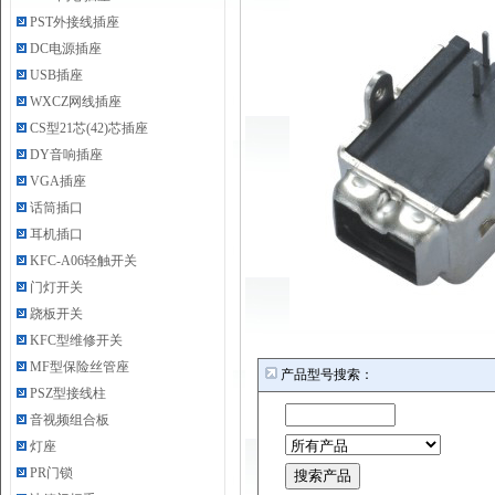
PST外接线插座
DC电源插座
USB插座
WXCZ网线插座
CS型21芯(42)芯插座
DY音响插座
VGA插座
话筒插口
耳机插口
KFC-A06轻触开关
门灯开关
跷板开关
KFC型维修开关
MF型保险丝管座
产品型号搜索：
PSZ型接线柱
音视频组合板
灯座
PR门锁