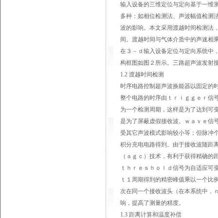
输入设备的三维定位与定向基于一维
多种：如相位检测法、声波幅值检测法
波的影响。本文采用渡越时间检测法
间。渡越时间与气体介质中的声速相
在３－ｄ输入设备定位与定向系统中
构框图如图２所示。三路超声波发射
1.2 渡越时间检测
时序电路控制超声波换能器以固定的时
整个电路的时序由ｔｒｉｇｇｅｒ信
为一个检测周期，这样是为了达到可
是为了屏蔽虚假接收波。ｗａｖｅ信
受其它声波模式影响较小等；但脉冲
积分充电电路得到。由于接收波随距
（ａｇｃ）技术，有利于获得精确的
ｔｈｒｅｓｈｏｌｄ信号为自适应可
ｔ１周期得到的精密峰值乘以一个比
次在同一个接收波头（在本系统中，
响，提高了测量的精度。
1.3 距离计算和温度补偿