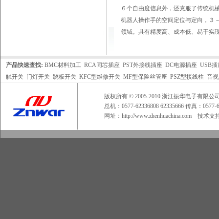
６个自由度信息外，还克服了传统机
机器人操作手的空间定位与定向，３
领域。具有精度高、成本低、易于实
产品快速查找:
BMC材料加工
RCA同芯插座
PST外接线插座
DC电源插座
USB插
触开关
门灯开关
跷板开关
KFC型维修开关
MF型保险丝管座
PSZ型接线柱
音视
版权所有 © 2005-2010 浙江振华电子
总机：0577-62336808 62335666 传真：0577
网址：
http://www.zhenhuachina.com
技术支