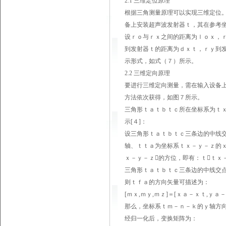
2.1 三维定位原理
根据三角测量原理可以实现三维定位
备上安装超声波发射器ｔ，其在参考坐
设ｒｏ与ｒｘ之间的距离为ｌｏｘ，
到发射器ｔ的距离为ｄｘｔ，ｒｙ到
示形式，如式（７）所示。
2.2 三维定向原理
要进行三维定向测量，需在输入设备
方法依次获得，如图７所示。
三角形ｔａｔｂｔｃ所在坐标系为ｔ
示[４]：
设三角形ｔａｔｂｔｃ三条边的中线
轴、ｔｔａ为坐标系ｔｘ－ｙ－ｚ的ｘ
ｘ－ｙ－ｚ的方位，即有：ｔｔ
三角形ｔａｔｂｔｃ三条边的中线交点
则ｔｆａ的方向矢量可描述为：
[ｍｘ,ｍｙ,ｍｚ]＝[ｘａ－ｘｔ,ｙａ
那么，坐标系ｔｍ－ｎ－ｋ的ｙ轴方
经归一化后，变换矩阵为：