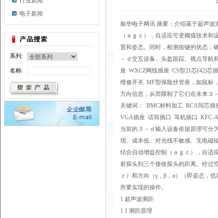
行业新闻
电子新闻
振华电子网讯 摘要：介绍基于超声
（ａｇｃ），自适应可变阈值技术和
置和姿态。同时，检测按键的状态，
系列:
－ｄ交互设备、头盔跟踪、视点导航和目标
名称:
座 WXCZ网线插座 CS型21芯(42)
维修开关 MF型保险丝管座，如鼠标
方向信息，从而限制了它们在未来３
关键词：
BMC材料加工
RCA同芯插
VGA插座
话筒插口
耳机插口
KFC-
当前的３－ｄ输入设备依据原理可分为
现、成本低、对光线不敏感、无电磁
结合自动增益控制（ａｇｃ），自适
射探头到三个接收探头的距离。经过
ｚ）和方向（γ，β，α）（即姿态，
所要实现的操作。
1 超声波测距
1.1 测距原理