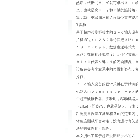
然后，根据（８）式就可求出３－ｄ输入
态，也就是绕ｘ、ｙ和ｚ轴的旋转角
算，就可求出描述输入设备位置与姿
3 实验
基于超声波测距技术的３－ｄ输入设
片机通过ｒｓ２３２串行口把３路ｎ
１９．２ｋｂｐｓ。数据发送格式为
三路计数值和环境温度用两个字节表
ｂｉｔ０代表左键ｋ１的闭合情况，
设备在参考坐标系中的位置和姿态，
操作。
３－ｄ输入设备的设计关键在于精确
机器人ｍｏｖｅｍａｓｔｅｒ－ｅｘ
个超声波接收器。实验时，移动机器人
（γ,β,α)（即姿态，也就是绕ｘ
距离测量误差在满量程３ｍ的范围内
转角度测试平台标准，没有进行有关
法的有效性和可靠性。
本文提出了基于超声波测距技术的３