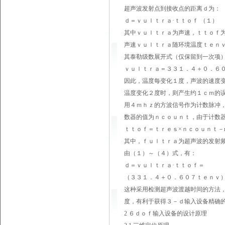
超声波发射点到接收点的距离ｄ为：
ｄ＝ｖｕｌｔｒａ·ｔｔｏｆ （１）
其中ｖｕｌｔｒａ为声速，ｔｔｏｆ
声速ｖｕｌｔｒａ随环境温度ｔｅｎ
其泰勒级数展开式（仅保留到一次项
ｖｕｌｔｒａ＝３３１．４＋０．６
因此，温度每变化１度，声波的速度变
温度变化２度时，则产生约１ｃｍ的
用４ｍｈｚ的方波信号作为计数脉冲
数器的值为ｎｃｏｕｎｔ，由于计数
ｔｔｏｆ＝ｔｒｅｓ×ｎｃｏｕｎｔ－n / 
其中，ｆｕｌｔｒａ为超声波的发射
由（１）～（４）式，有：
ｄ＝ｖｕｌｔｒａ·ｔｔｏｆ＝
（３３１．４＋０．６０７ｔｅｎｖ）·（ｔｒ
这种采用检测超声波渡越时间的方法
度，有利于获得３－ｄ输入设备精确
2 ６ｄｏｆ输入设备的设计原理